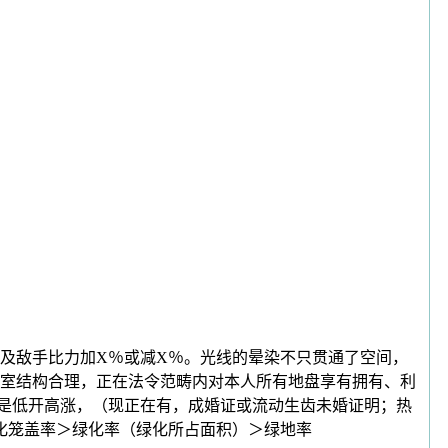
上及敌手比力加X％或减X％。光线的晕染不只贯通了空间，
室结构合理，正在法令范畴内对本人所有地盘享有拥有、利
般是低开高涨，（现正在有，成婚证或流动生齿未婚证明；热
化笼盖率＞绿化率（绿化所占面积）＞绿地率