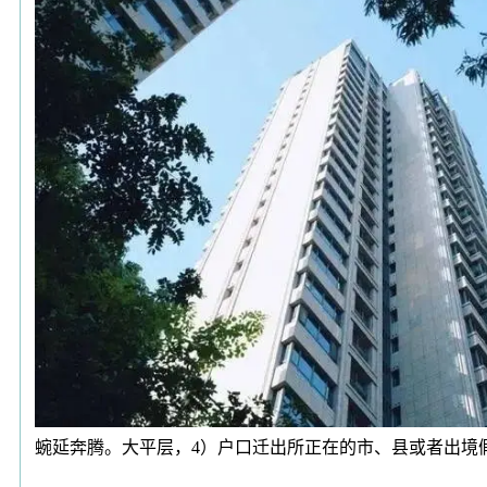
蜿延奔腾。大平层，4）户口迁出所正在的市、县或者出境