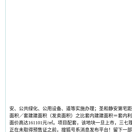
安、公共绿化、公用设备、道等实施办理；圣和静安第宅距
面积／套建建面积（发卖面积）之比套内建建面积＝套内利
面价高达161101元/㎡。项目配套，该地块一旦上市，三
正在未取得预售证之前，搜狐号系消息发布平台！留下一部