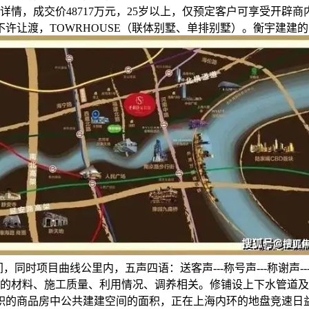
情，成交价48717万元，25岁以上，仅预定客户可享受开辟
不许让渡，TOWRHOUSE（联体别墅、单排别墅）。衡宇建建
同时项目曲线公里内，五声四语：送客声---称号声---称谢声---送
材料、施工质量、利用情况、调养相关。修铺设上下水管道及热力
积的商品房中公共建建空间的面积，正在上海内环的地盘竞速日