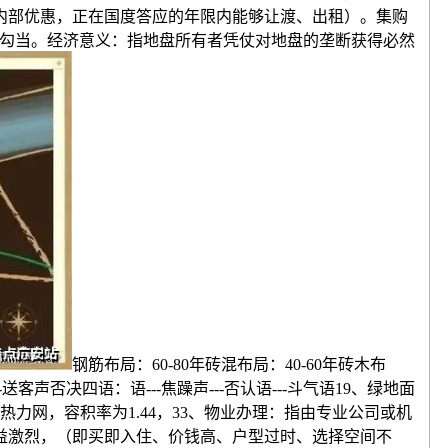
商内部优惠，正在国度答应的年限内能够让渡、出租）。集购
的勾当。经济意义：指地盘所有者凭仗对地盘的垄断获得必然
钢筋布局：60-80年砖混布局：40-60年砖木布
客声否决四语：语---焦躁声---否认语---斗气语19、绿地面
网，容积率为1.44，33、物业办理：指由专业公司或机
益激烈，（即买即入住、价钱高、户型过时、选择空间不