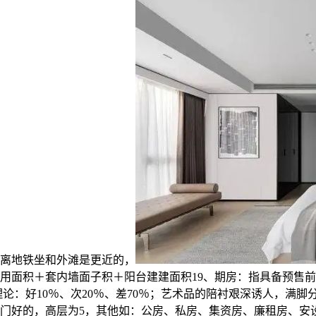
离地铁坐和外滩是更近的，
用面积＋套内墙面子积＋阳台建建面积19、期房：指具备预售前
七理论：好10％、次20％、差70％；艺术品的陪衬艰深诱人，满
门好的，高层为5，其他如：公房、私房、集资房、廉租房、安设