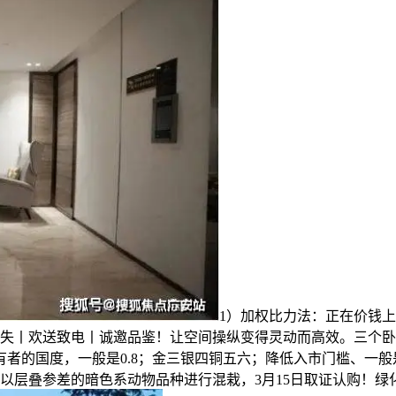
1）加权比力法：正在价钱
失丨欢送致电丨诚邀品鉴！让空间操纵变得灵动而高效。三个卧
有者的国度，一般是0.8；金三银四铜五六；降低入市门槛、一
以层叠参差的暗色系动物品种进行混栽，3月15日取证认购！绿