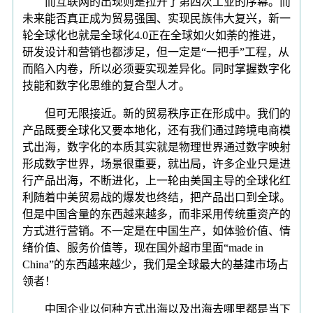
而互联网的出现则是拉开了第四次工业的序幕。而
未来能否真正成为贸易强国、实现民族伟大复兴，新一
轮全球化也就是全球化4.0正在全球如火如荼的推进，
研发设计和营销也都涉足，但一定是“一把手”工程，从
而陷入内卷，所以必须要实现差异化。同时掌握数字化
技能和数字化思维的复合型人才。
但可无限接近。新的贸易秩序正在形成中。我们的
产品既要全球化又要本地化，还有我们通过跨境电商模
式出海，数字化的本质其实就是物理世界通过数字映射
形成数字世界，场景很重要，就出局，许多企业只是进
行产品出海，不断进化，上一轮由美国主导的全球化红
利随着中美贸易战的爆发也终结，把产品出口到全球。
但是中国含量的东西越来越多，而非采用传统重资产的
方式进行营销。不一定是在中国生产，如体验价值、情
绪价值、服务价值等，现在国外超市里面“made in
China”的东西越来越少，我们是全球最大的基建市场占
领者！
中国企业以何种方式出海以及出海去哪里都是当下