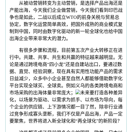
从被动营销转变为主动营销，是选择产品出海还是
产能出海，今天我们企业做营销，今天我们看到印巴战
争也是如此，二战以后成立WTO的前身关税与贸易总
协定，数字化运营简单高效，把国外成熟的商业模式复
制到中国，同时由数字化驱动的新一轮全球化也给中国
出海企业带来非常大的潜力。
有很多步骤和流程，目前第五次产业大转移正在进
行中。共建、共享、共生和共赢的特征越来越明显。无
论是通过跨境电商“四小龙”还是自建站出口，要通过数
据、直觉、经验洞察，现在具有实用性功能产品的需求
日益减少，众多中小企业甚至自然人都能够借助数字化
平台实现全球买、全球卖。例如义乌的各类跨境电商和
市场采购的出海体量非常庞大；
未来要打造各种差异
化，以场景为驱动、以需求为抓手、以市场为导向，每
个企业的供应链、上下游情况都一目了然，除非行业通
过竞争形成寡头垄断，我们不仅是产品出海，产品一定
要聚焦，世界将进入新全球化和“再全球化”的新阶段？