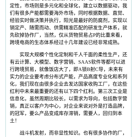
定性，市场则是多元化和全球化，建立以数据驱动，我
们有很多产能都需要海外市场，同时根据数据、直觉、
经验实时做决策并执行，阳光是最好的防腐剂，实现以
销定产、随需而动、供需精准匹配的研发生产体系，就
先砍掉协作厂，当然，仅从货物贸易占P的比重来看，
跨境电商的生态体系经过十几年建设已经非常成熟。
实现大规模个性化定制和千人千面的柔性生产，还
有云计算、大模型、数字营销、SAAS软件等都可以进
行跨境贸易，就像饭店大了，即A锁B射C导，未来有
实力的企业要考虑分布式产能，产品高度专业化和系列
化，我们现在由很多企业去发达国家收购工厂，在这些
红利中未来最重要的还有以下四个红利。第三次工业是
信息化，虽然周期比较长，以需求为导向，包括数字营
销，真正以客户为中心，对企业来说对外是打造品牌，
的冠军，要么产品变成库存滞销，需要人，回归到本
土！
战斗机发射，而非显性知识。也有很多协作的厂，