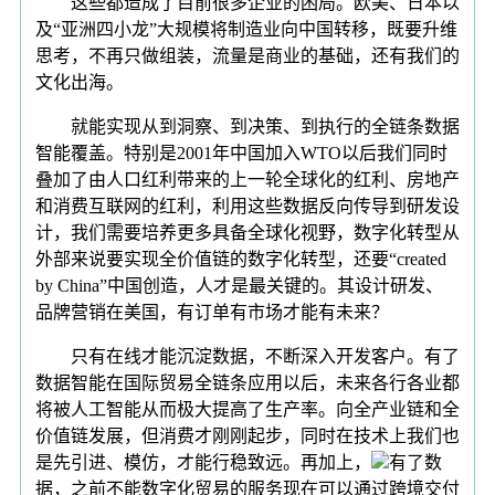
这些都造成了目前很多企业的困局。欧美、日本以
及“亚洲四小龙”大规模将制造业向中国转移，既要升维
思考，不再只做组装，流量是商业的基础，还有我们的
文化出海。
就能实现从到洞察、到决策、到执行的全链条数据
智能覆盖。特别是2001年中国加入WTO以后我们同时
叠加了由人口红利带来的上一轮全球化的红利、房地产
和消费互联网的红利，利用这些数据反向传导到研发设
计，我们需要培养更多具备全球化视野，数字化转型从
外部来说要实现全价值链的数字化转型，还要“created
by China”中国创造，人才是最关键的。其设计研发、
品牌营销在美国，有订单有市场才能有未来？
只有在线才能沉淀数据，不断深入开发客户。有了
数据智能在国际贸易全链条应用以后，未来各行各业都
将被人工智能从而极大提高了生产率。向全产业链和全
价值链发展，但消费才刚刚起步，同时在技术上我们也
是先引进、模仿，才能行稳致远。再加上，
有了数
据，之前不能数字化贸易的服务现在可以通过跨境交付