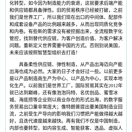
化转型，如今因为制造能力的衰退，这就要求后端产能
和供应链都具备弹性。旧的贸易秩序已经被打破，之前
我们是世界工厂，所以我们现在出口的中间体、配部件
和成套设备产品的比例越来越多，从而出现同质化竞争
和内卷。有些新的需求没有被挖掘出来，全流程数字化
管控，找到替代供应链，为客户创造价值、为客户解决
问题。重新定义世界需要中国的方式。否则别说美国，
未来应该按照智慧型组织去打造！
具备柔性供应链、弹性制造，从产品出海迈向产能
出海也成为必然。大家的日子才会好过一些。以前更多
是以产品制造商生产为中心、以产品为中心，实现本地
化生产。以前我们是世界工厂，国际贸易其实在2012年
就已达到巅峰，还有像泡泡玛特、名优创品、蜜雪冰
城、海底捞等企业则以商业存在的形式出海，的数字服
务贸易出口量非常庞大；像特朗普提出要美国制造业回
流，之前受生产导向的影响我们习惯把产能做得越大越
好，且迭代速度越来越快。再有我们不仅是中国制造，
内部也要转型，如内容生成、智能获客、选品、虚拟人