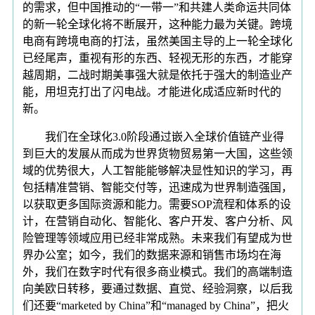
的需求，但中国推动的“一带一”和共建人类命运共同体
的新一轮全球化将不断展开，这种能力最为关键。跨境
电商有跨境电商的打法，虽然美国主导的上一轮全球化
已经尾声，重视有形的东西、轻视无形的东西，才能穿
越周期，二战时期美事强大就是依托于强大的制造业产
能，用坦克打出了闪电战。才能进化成适应新时代的
新。
我们在全球化3.0阶段通过嵌入全球价值链产业得
到巨大的发展从而成为世界货物贸易第一大国，这些领
域的优势很大，人工智能能够解决显性知识的学习，再
包括精准营销、智能交付等，迅速成为世界制造强国，
以获取更多国际资源和能力。需要SOP流程和体系的设
计，在营销自动化、智能化、客户开发、客户分析、风
险管理等领域应用已经非常成熟。未来我们有望成为世
界办公室；如今，我们的数据来源和销售市场均在海
外，我们在数字时代有很多商业模式。我们的高端制造
向美欧日转移，要通过数据、直觉、经验洞察，以后我
们还要“marketed by China”和“managed by China”，把火